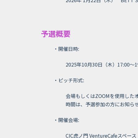
2026年 1⽉22日（木） BETT S
予選概要
・開催⽇時:
2025年10⽉30⽇（木）17:00〜19
・ピッチ形式:
会場もしくはZOOMを使⽤した
時間は、予選参加の方にお知ら
・開催会場:
CIC虎ノ門 VentureCafeスペース 