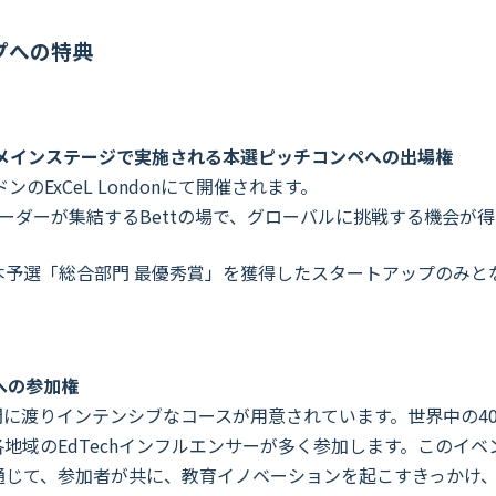
プへの特典
ンドン）のメインステージで実施される本選ピッチコンペへの出場権
ンのExCeL Londonにて開催されます。
chリーダーが集結するBettの場で、グローバルに挑戦する機会が
予選「総合部門 最優秀賞」を獲得したスタートアップのみと
mp への参加権
日間に渡りインテンシブなコースが用意されています。世界中の40～50
各地域の
EdTech
インフルエンサーが多く参加します。このイベ
通じて、参加者が共に、教育イノベーションを起こすきっかけ