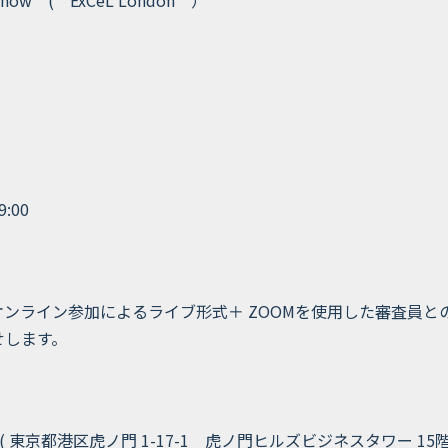
how ( ExCeL London ）
:00
オンライン参加によるライブ形式＋ ZOOMを使⽤した審査員
せします。
(
東京都港区虎ノ門 1-17-1 虎ノ門ヒルズビジネスタワー 15階 