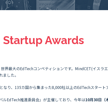
 Startup Awards
世界最大のEdTechコンペティションです。MindCET(イ
されました。
なり、135カ国から集まった8,000社以上のEdTechスタ
バルEdTech推進委員会」が主催しており、今年は
10月30日（木